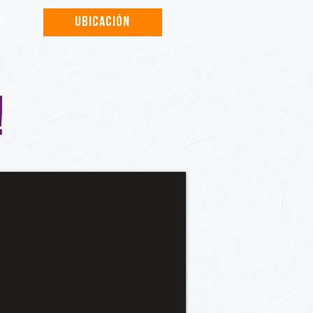
S
UBICACIÓN
!