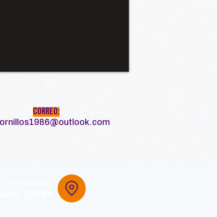
Correo:
hornillos1986@outlook.com
SÍTANOS
arte, CDMX