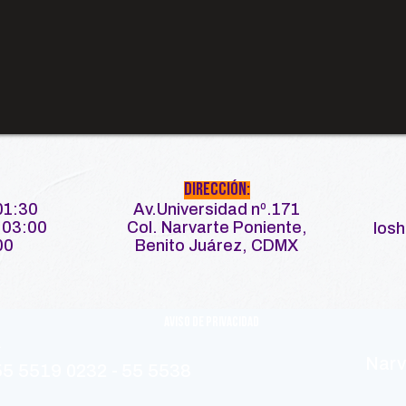
Dirección:
01:30
Av.Universidad nº.171
 03:00
Col. Narvarte Poniente,
los
00
Benito Juárez, CDMX
Aviso de Privacidad
A
VI
Narv
55 5519 0232 - 55 5538